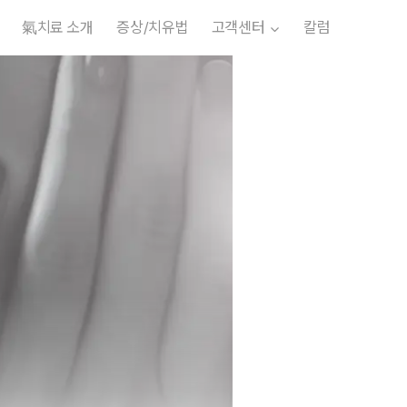
氣치료 소개
증상/치유법
고객센터
칼럼