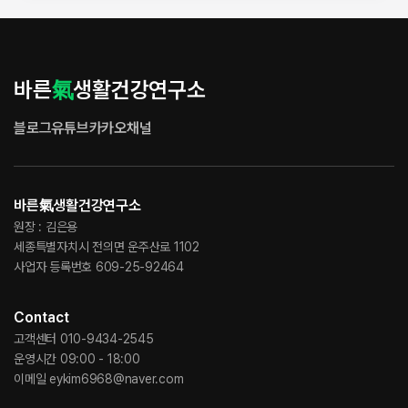
바른
氣
생활건강연구소
블로그
유튜브
카카오채널
바른氣생활건강연구소
원장 : 김은용
세종특별자치시 전의면 운주산로 1102
사업자 등록번호 609-25-92464
Contact
고객센터 010-9434-2545
운영시간 09:00 - 18:00
이메일 eykim6968@naver.com